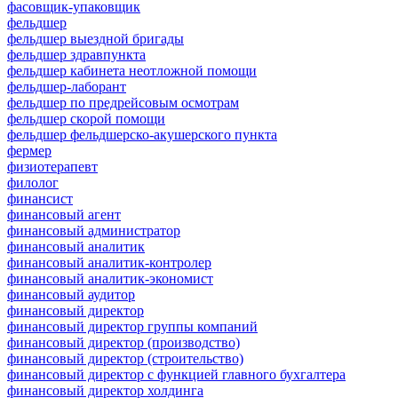
фасовщик-упаковщик
фельдшер
фельдшер выездной бригады
фельдшер здравпункта
фельдшер кабинета неотложной помощи
фельдшер-лаборант
фельдшер по предрейсовым осмотрам
фельдшер скорой помощи
фельдшер фельдшерско-акушерского пункта
фермер
физиотерапевт
филолог
финансист
финансовый агент
финансовый администратор
финансовый аналитик
финансовый аналитик-контролер
финансовый аналитик-экономист
финансовый аудитор
финансовый директор
финансовый директор группы компаний
финансовый директор (производство)
финансовый директор (строительство)
финансовый директор с функцией главного бухгалтера
финансовый директор холдинга